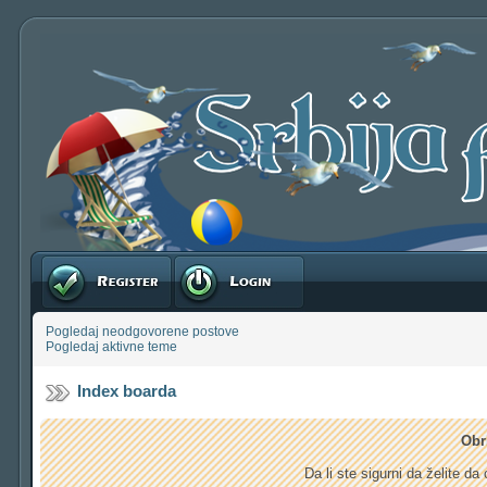
Registruj se
Prijavite se
Pogledaj neodgovorene postove
Pogledaj aktivne teme
Index boarda
Obr
Da li ste sigurni da želite d