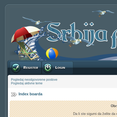
Registruj se
Prijavite se
Pogledaj neodgovorene postove
Pogledaj aktivne teme
Index boarda
Obr
Da li ste sigurni da želite d