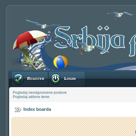
Registruj se
Prijavite se
Pogledaj neodgovorene postove
Pogledaj aktivne teme
Index boarda