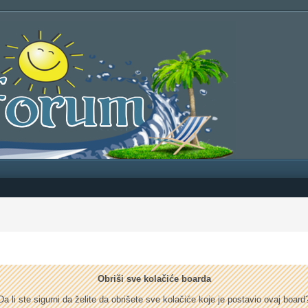
Obriši sve kolačiće boarda
Da li ste sigurni da želite da obrišete sve kolačiće koje je postavio ovaj board