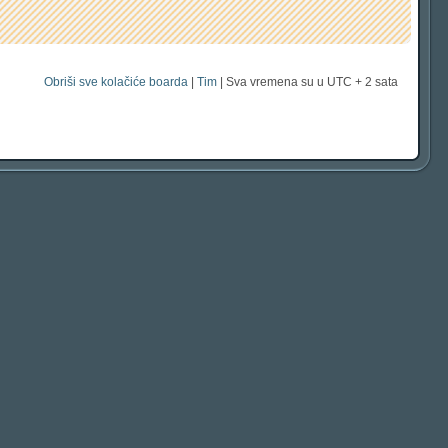
Obriši sve kolačiće boarda
|
Tim
| Sva vremena su u UTC + 2 sata