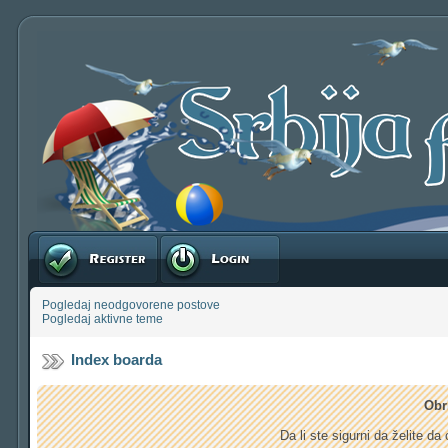
Registruj se
Prijavite se
Pogledaj neodgovorene postove
Pogledaj aktivne teme
Index boarda
Obr
Da li ste sigurni da želite d