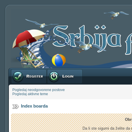
Registruj se
Prijavite se
Pogledaj neodgovorene postove
Pogledaj aktivne teme
Index boarda
Obr
Da li ste sigurni da želite d