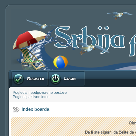
Registruj se
Prijavite se
Pogledaj neodgovorene postove
Pogledaj aktivne teme
Index boarda
Obr
Da li ste sigurni da želite d