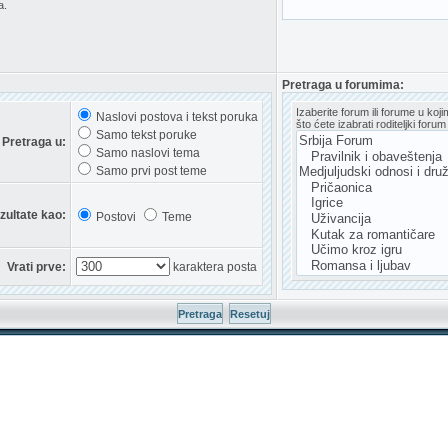
a.
Pretraga u forumima:
Izaberite forum ili forume u koj
Naslovi postova i tekst poruka
što ćete izabrati roditeljki for
Samo tekst poruke
Pretraga u:
Samo naslovi tema
Samo prvi post teme
ezultate kao:
Postovi
Teme
Vrati prve:
karaktera posta