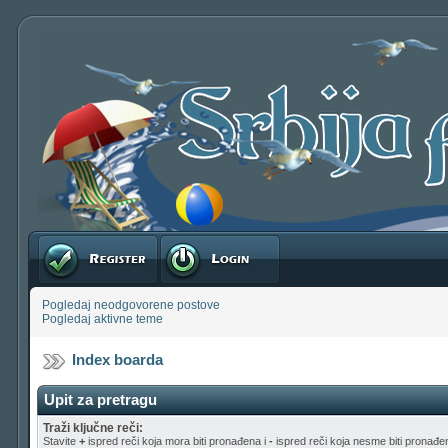
Registruj se
Prijavite se
Pogledaj neodgovorene postove
Pogledaj aktivne teme
Index boarda
Upit za pretragu
Traži ključne reči:
Stavite
+
ispred reči koja mora biti pronađena i
-
ispred reči koja nesme biti pronađen