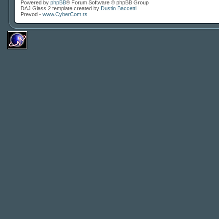
Powered by
phpBB
® Forum Software © phpBB Group
DAJ Glass 2 template created by
Dustin Baccetti
Prevod -
www.CyberCom.rs