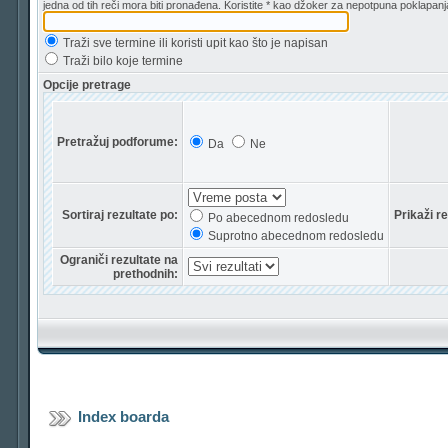
jedna od tih reči mora biti pronađena. Koristite * kao džoker za nepotpuna poklapanj
Traži sve termine ili koristi upit kao što je napisan
Traži bilo koje termine
Opcije pretrage
Pretražuj podforume:
Da
Ne
Sortiraj rezultate po:
Prikaži r
Po abecednom redosledu
Suprotno abecednom redosledu
Ograniči rezultate na
prethodnih:
Index boarda