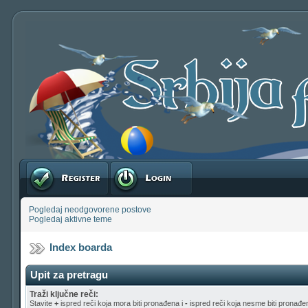
Registruj se
Prijavite se
Pogledaj neodgovorene postove
Pogledaj aktivne teme
Index boarda
Upit za pretragu
Traži ključne reči:
Stavite
+
ispred reči koja mora biti pronađena i
-
ispred reči koja nesme biti pronađen