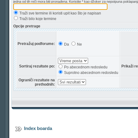
jedna od tih reči mora biti pronađena. Koristite * kao džoker za nepotpuna poklapanj
Traži sve termine ili koristi upit kao što je napisan
Traži bilo koje termine
Opcije pretrage
Pretražuj podforume:
Da
Ne
Sortiraj rezultate po:
Prikaži r
Po abecednom redosledu
Suprotno abecednom redosledu
Ograniči rezultate na
prethodnih:
Index boarda