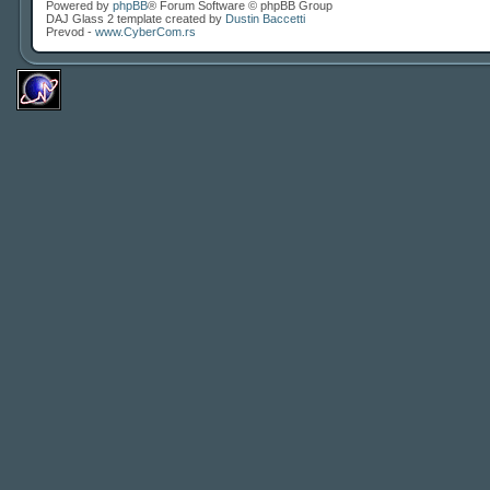
Powered by
phpBB
® Forum Software © phpBB Group
DAJ Glass 2 template created by
Dustin Baccetti
Prevod -
www.CyberCom.rs