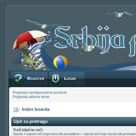
Registruj se
Prijavite se
Pogledaj neodgovorene postove
Pogledaj aktivne teme
Index boarda
Upit za pretragu
Traži ključne reči:
Stavite
+
ispred reči koja mora biti pronađena i
-
ispred reči koja nesme biti pronađen