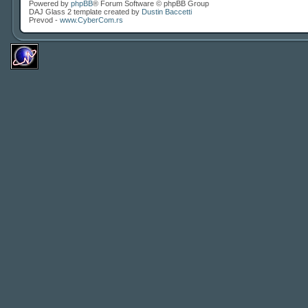
Powered by
phpBB
® Forum Software © phpBB Group
DAJ Glass 2 template created by
Dustin Baccetti
Prevod -
www.CyberCom.rs