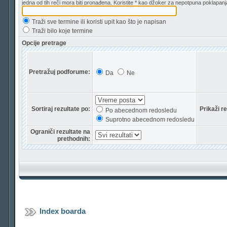
jedna od tih reči mora biti pronađena. Koristite * kao džoker za nepotpuna poklapanj
Traži sve termine ili koristi upit kao što je napisan
Traži bilo koje termine
Opcije pretrage
Pretražuj podforume:
Da
Ne
Sortiraj rezultate po:
Prikaži r
Po abecednom redosledu
Suprotno abecednom redosledu
Ograniči rezultate na
prethodnih:
Index boarda