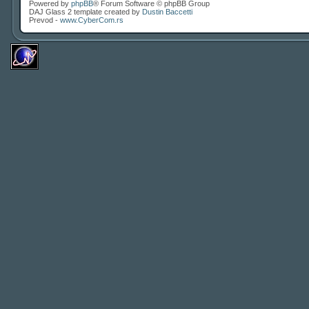
Powered by
phpBB
® Forum Software © phpBB Group
DAJ Glass 2 template created by
Dustin Baccetti
Prevod -
www.CyberCom.rs