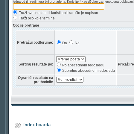
jedna od tih reči mora biti pronađena. Koristite * kao džoker za nepotpuna poklapanj
Traži sve termine ili koristi upit kao što je napisan
Traži bilo koje termine
Opcije pretrage
Pretražuj podforume:
Da
Ne
Sortiraj rezultate po:
Prikaži r
Po abecednom redosledu
Suprotno abecednom redosledu
Ograniči rezultate na
prethodnih:
Index boarda