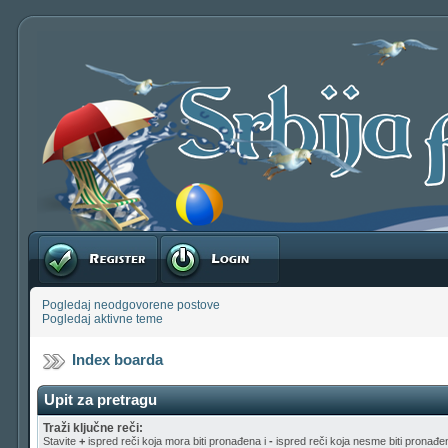
Registruj se
Prijavite se
Pogledaj neodgovorene postove
Pogledaj aktivne teme
Index boarda
Upit za pretragu
Traži ključne reči:
Stavite
+
ispred reči koja mora biti pronađena i
-
ispred reči koja nesme biti pronađen