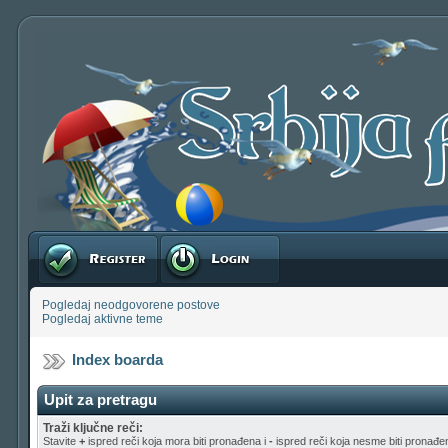
Registruj se
Prijavite se
Pogledaj neodgovorene postove
Pogledaj aktivne teme
Index boarda
Upit za pretragu
Traži ključne reči:
Stavite
+
ispred reči koja mora biti pronađena i
-
ispred reči koja nesme biti pronađen