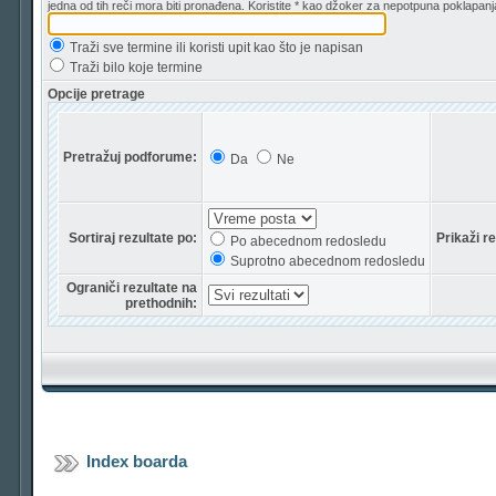
jedna od tih reči mora biti pronađena. Koristite * kao džoker za nepotpuna poklapanj
Traži sve termine ili koristi upit kao što je napisan
Traži bilo koje termine
Opcije pretrage
Pretražuj podforume:
Da
Ne
Sortiraj rezultate po:
Prikaži r
Po abecednom redosledu
Suprotno abecednom redosledu
Ograniči rezultate na
prethodnih:
Index boarda