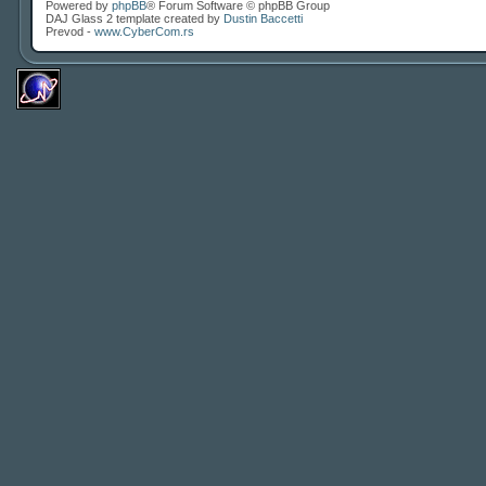
Powered by
phpBB
® Forum Software © phpBB Group
DAJ Glass 2 template created by
Dustin Baccetti
Prevod -
www.CyberCom.rs