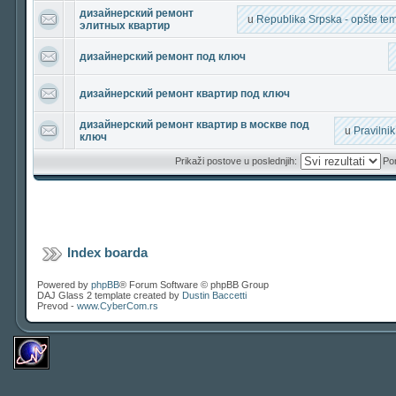
дизайнерский ремонт
u
Republika Srpska - opšte teme
элитных квартир
дизайнерский ремонт под ключ
дизайнерский ремонт квартир под ключ
дизайнерский ремонт квартир в москве под
u
Pravilni
ключ
Prikaži postove u poslednjih:
Por
Index boarda
Powered by
phpBB
® Forum Software © phpBB Group
DAJ Glass 2 template created by
Dustin Baccetti
Prevod -
www.CyberCom.rs