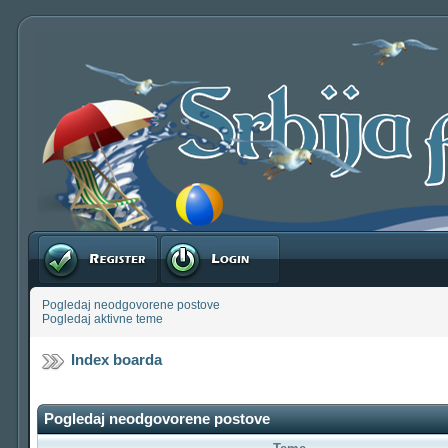
Registruj se
Prijavite se
Pogledaj neodgovorene postove
Pogledaj aktivne teme
Index boarda
Pogledaj neodgovorene postove