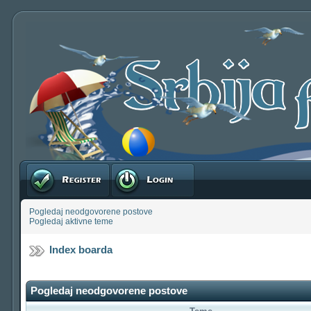
Registruj se
Prijavite se
Pogledaj neodgovorene postove
Pogledaj aktivne teme
Index boarda
Pogledaj neodgovorene postove