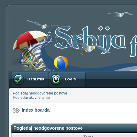
Registruj se
Prijavite se
Pogledaj neodgovorene postove
Pogledaj aktivne teme
Index boarda
Pogledaj neodgovorene postove