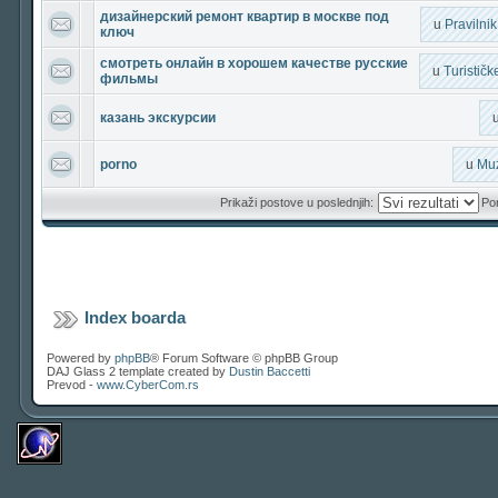
дизайнерский ремонт квартир в москве под
u
Pravilni
ключ
смотреть онлайн в хорошем качестве русские
u
Turističk
фильмы
казань экскурсии
porno
u
Muz
Prikaži postove u poslednjih:
Por
Index boarda
Powered by
phpBB
® Forum Software © phpBB Group
DAJ Glass 2 template created by
Dustin Baccetti
Prevod -
www.CyberCom.rs