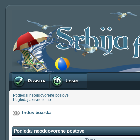
Registruj se
Prijavite se
Pogledaj neodgovorene postove
Pogledaj aktivne teme
Index boarda
Pogledaj neodgovorene postove