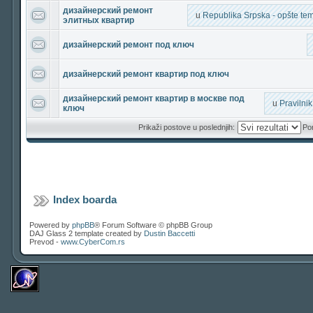
дизайнерский ремонт
u
Republika Srpska - opšte teme
элитных квартир
дизайнерский ремонт под ключ
дизайнерский ремонт квартир под ключ
дизайнерский ремонт квартир в москве под
u
Pravilni
ключ
Prikaži postove u poslednjih:
Por
Index boarda
Powered by
phpBB
® Forum Software © phpBB Group
DAJ Glass 2 template created by
Dustin Baccetti
Prevod -
www.CyberCom.rs