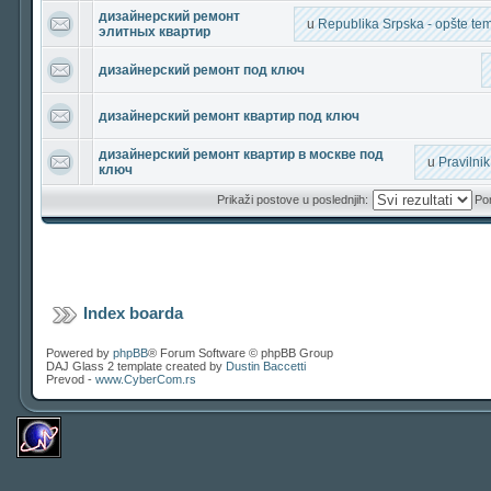
дизайнерский ремонт
u
Republika Srpska - opšte teme
элитных квартир
дизайнерский ремонт под ключ
дизайнерский ремонт квартир под ключ
дизайнерский ремонт квартир в москве под
u
Pravilni
ключ
Prikaži postove u poslednjih:
Por
Index boarda
Powered by
phpBB
® Forum Software © phpBB Group
DAJ Glass 2 template created by
Dustin Baccetti
Prevod -
www.CyberCom.rs