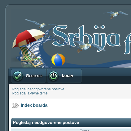
Registruj se
Prijavite se
Pogledaj neodgovorene postove
Pogledaj aktivne teme
Index boarda
Pogledaj neodgovorene postove