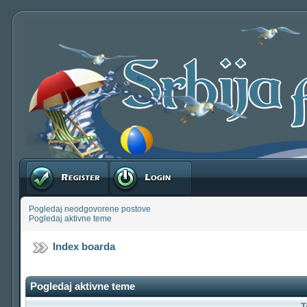
Registruj se
Prijavite se
Pogledaj neodgovorene postove
Pogledaj aktivne teme
Index boarda
Pogledaj aktivne teme
T