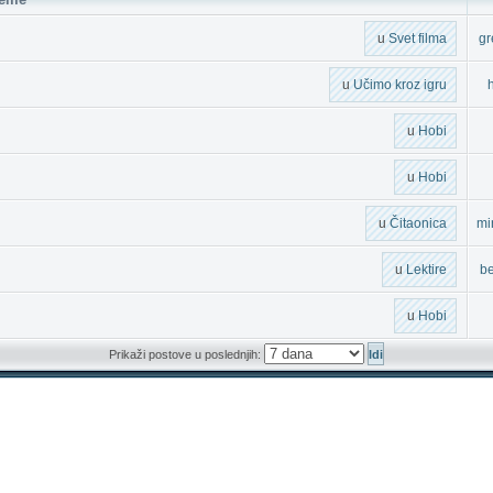
u
Svet filma
g
u
Učimo kroz igru
h
u
Hobi
u
Hobi
u
Čitaonica
mi
u
Lektire
b
u
Hobi
Prikaži postove u poslednjih: