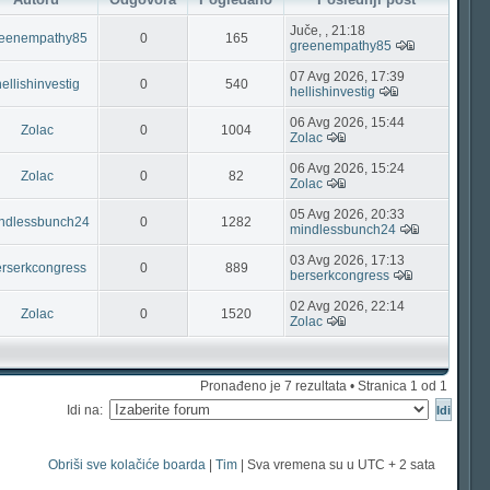
Juče, , 21:18
reenempathy85
0
165
greenempathy85
07 Avg 2026, 17:39
ellishinvestig
0
540
hellishinvestig
06 Avg 2026, 15:44
Zolac
0
1004
Zolac
06 Avg 2026, 15:24
Zolac
0
82
Zolac
05 Avg 2026, 20:33
ndlessbunch24
0
1282
mindlessbunch24
03 Avg 2026, 17:13
erserkcongress
0
889
berserkcongress
02 Avg 2026, 22:14
Zolac
0
1520
Zolac
Pronađeno je 7 rezultata • Stranica
1
od
1
Idi na:
Obriši sve kolačiće boarda
|
Tim
| Sva vremena su u UTC + 2 sata