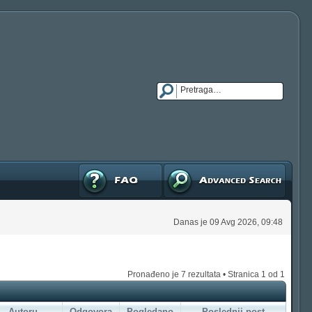
FAQ
Napredna pretraga
Danas je 09 Avg 2026, 09:48
Pronađeno je 7 rezultata • Stranica
1
od
1
Autoru
Odgovora
Pogledano
Poslednji post