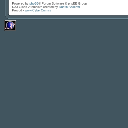
Powered by
phpBB
® Forum Software © phpBB Group
DAJ Glass 2 template created by
Dustin Baccetti
Prevod -
www.CyberCom.rs