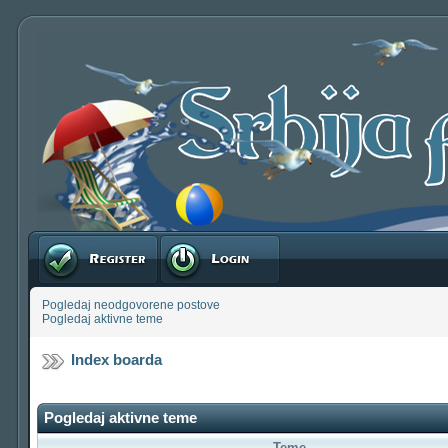
Registruj se
Prijavite se
Pogledaj neodgovorene postove
Pogledaj aktivne teme
Index boarda
Pogledaj aktivne teme
Teme