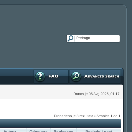
FAQ
Napredna pretraga
Danas je 06 Avg 2026, 01:17
Pronađeno je 8 rezultata • Stranica
1
od
1
Autoru
Odgovora
Pogledano
Poslednji post