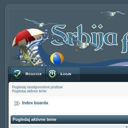
Registruj se
Prijavite se
Pogledaj neodgovorene postove
Pogledaj aktivne teme
Index boarda
Pogledaj aktivne teme
T