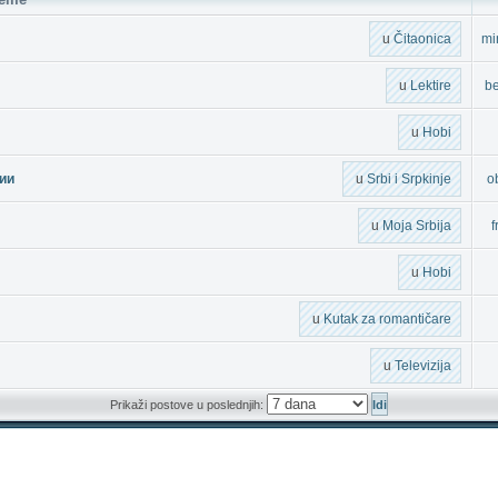
u
Čitaonica
mi
u
Lektire
b
u
Hobi
ии
u
Srbi i Srpkinje
o
u
Moja Srbija
f
u
Hobi
u
Kutak za romantičare
u
Televizija
Prikaži postove u poslednjih: