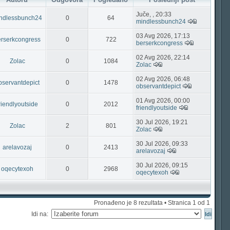
Juče, , 20:33
ndlessbunch24
0
64
mindlessbunch24
03 Avg 2026, 17:13
erserkcongress
0
722
berserkcongress
02 Avg 2026, 22:14
Zolac
0
1084
Zolac
02 Avg 2026, 06:48
bservantdepict
0
1478
observantdepict
01 Avg 2026, 00:00
riendlyoutside
0
2012
friendlyoutside
30 Jul 2026, 19:21
Zolac
2
801
Zolac
30 Jul 2026, 09:33
arelavozaj
0
2413
arelavozaj
30 Jul 2026, 09:15
oqecytexoh
0
2968
oqecytexoh
Pronađeno je 8 rezultata • Stranica
1
od
1
Idi na: