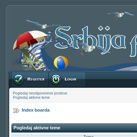
Registruj se
Prijavite se
Pogledaj neodgovorene postove
Pogledaj aktivne teme
Index boarda
Pogledaj aktivne teme
Teme