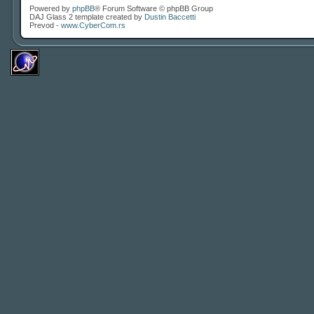
Powered by
phpBB
® Forum Software © phpBB Group
DAJ Glass 2 template created by
Dustin Baccetti
Prevod -
www.CyberCom.rs