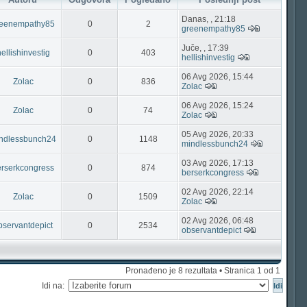
Danas, , 21:18
reenempathy85
0
2
greenempathy85
Juče, , 17:39
ellishinvestig
0
403
hellishinvestig
06 Avg 2026, 15:44
Zolac
0
836
Zolac
06 Avg 2026, 15:24
Zolac
0
74
Zolac
05 Avg 2026, 20:33
ndlessbunch24
0
1148
mindlessbunch24
03 Avg 2026, 17:13
erserkcongress
0
874
berserkcongress
02 Avg 2026, 22:14
Zolac
0
1509
Zolac
02 Avg 2026, 06:48
bservantdepict
0
2534
observantdepict
Pronađeno je 8 rezultata • Stranica
1
od
1
Idi na: