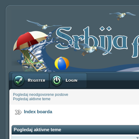
Registruj se
Prijavite se
Pogledaj neodgovorene postove
Pogledaj aktivne teme
Index boarda
Pogledaj aktivne teme
T