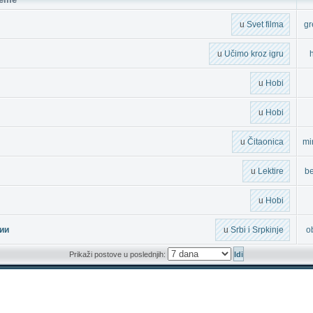
u
Svet filma
g
u
Učimo kroz igru
h
u
Hobi
u
Hobi
u
Čitaonica
mi
u
Lektire
b
u
Hobi
ии
u
Srbi i Srpkinje
o
Prikaži postove u poslednjih: