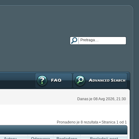
FAQ
Napredna pretraga
Danas je 08 Avg 2026, 21:30
Pronađeno je 8 rezultata • Stranica
1
od
1
Autoru
Odgovora
Pogledano
Poslednji post