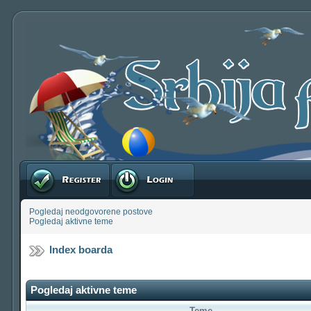
Registruj se
Prijavite se
Pogledaj neodgovorene postove
Pogledaj aktivne teme
Index boarda
Pogledaj aktivne teme
Teme