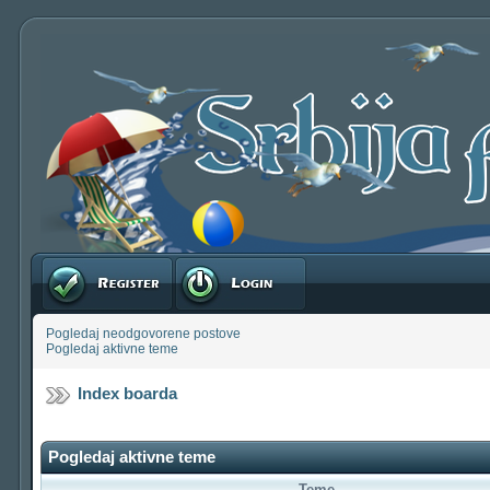
Registruj se
Prijavite se
Pogledaj neodgovorene postove
Pogledaj aktivne teme
Index boarda
Pogledaj aktivne teme
Teme