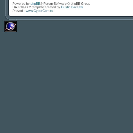
Powered by
phpBB
® Forum Software © phpBB Group
DAJ Glass 2 template created by
Dustin Baccetti
Prevod -
www.CyberCom.rs