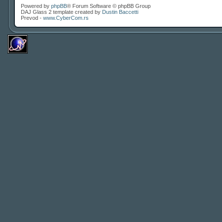
Powered by
phpBB
® Forum Software © phpBB Group
DAJ Glass 2 template created by
Dustin Baccetti
Prevod -
www.CyberCom.rs