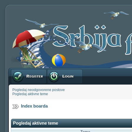
Registruj se
Prijavite se
Pogledaj neodgovorene postove
Pogledaj aktivne teme
Index boarda
Pogledaj aktivne teme
Teme