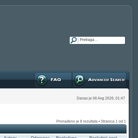
FAQ
Napredna pretraga
Danas je 06 Avg 2026, 01:47
Pronađeno je 8 rezultata • Stranica
1
od
1
Autoru
Odgovora
Pogledano
Poslednji post