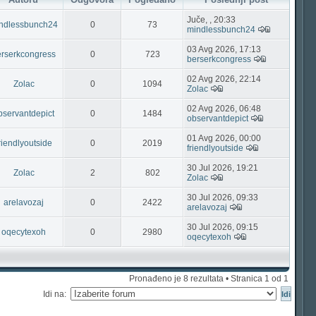
Juče, , 20:33
ndlessbunch24
0
73
mindlessbunch24
03 Avg 2026, 17:13
erserkcongress
0
723
berserkcongress
02 Avg 2026, 22:14
Zolac
0
1094
Zolac
02 Avg 2026, 06:48
bservantdepict
0
1484
observantdepict
01 Avg 2026, 00:00
riendlyoutside
0
2019
friendlyoutside
30 Jul 2026, 19:21
Zolac
2
802
Zolac
30 Jul 2026, 09:33
arelavozaj
0
2422
arelavozaj
30 Jul 2026, 09:15
oqecytexoh
0
2980
oqecytexoh
Pronađeno je 8 rezultata • Stranica
1
od
1
Idi na: