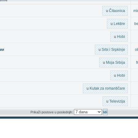
u
Čitaonica
mi
u
Lektire
b
u
Hobi
ии
u
Srbi i Srpkinje
o
u
Moja Srbija
f
u
Hobi
u
Kutak za romantičare
u
Televizija
Prikaži postove u poslednjih: