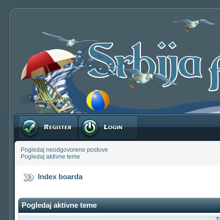
Registruj se
Prijavite se
Pogledaj neodgovorene postove
Pogledaj aktivne teme
Index boarda
Pogledaj aktivne teme
T