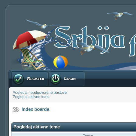
Registruj se
Prijavite se
Pogledaj neodgovorene postove
Pogledaj aktivne teme
Index boarda
Pogledaj aktivne teme
Teme