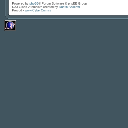
Powered by
phpBB
® Forum Software © phpBB Group
DAJ Glass 2 template created by
Dustin Baccetti
Prevod -
www.CyberCom.rs