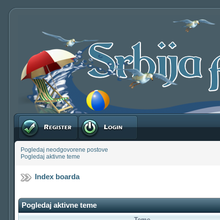
Registruj se
Prijavite se
Pogledaj neodgovorene postove
Pogledaj aktivne teme
Index boarda
Pogledaj aktivne teme
Teme