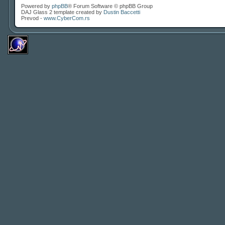
Powered by
phpBB
® Forum Software © phpBB Group
DAJ Glass 2 template created by
Dustin Baccetti
Prevod -
www.CyberCom.rs