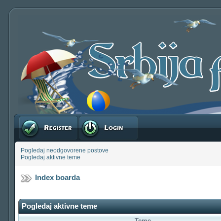
Registruj se
Prijavite se
Pogledaj neodgovorene postove
Pogledaj aktivne teme
Index boarda
Pogledaj aktivne teme
Teme