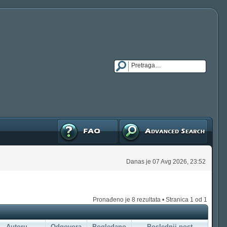
FAQ
Napredna pretraga
Danas je 07 Avg 2026, 23:52
Pronađeno je 8 rezultata • Stranica
1
od
1
Autoru
Odgovora
Pogledano
Poslednji post