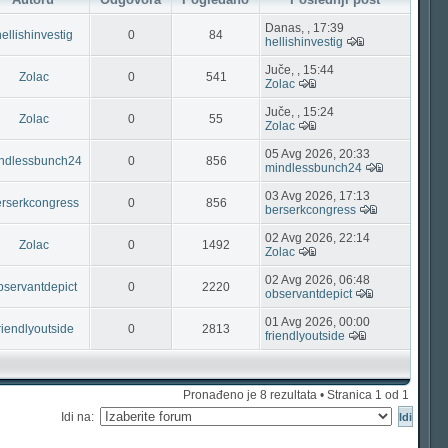
Danas, , 17:39
ellishinvestig
0
84
hellishinvestig
Juče, , 15:44
Zolac
0
541
Zolac
Juče, , 15:24
Zolac
0
55
Zolac
05 Avg 2026, 20:33
ndlessbunch24
0
856
mindlessbunch24
03 Avg 2026, 17:13
erserkcongress
0
856
berserkcongress
02 Avg 2026, 22:14
Zolac
0
1492
Zolac
02 Avg 2026, 06:48
bservantdepict
0
2220
observantdepict
01 Avg 2026, 00:00
riendlyoutside
0
2813
friendlyoutside
Pronađeno je 8 rezultata • Stranica
1
od
1
Idi na: