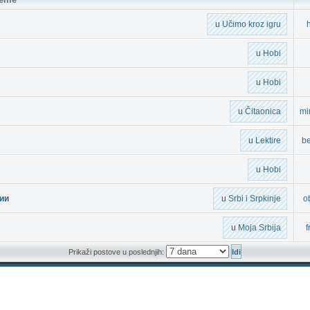
u
Učimo kroz igru
h
u
Hobi
u
Hobi
u
Čitaonica
mi
u
Lektire
b
u
Hobi
ии
u
Srbi i Srpkinje
o
u
Moja Srbija
f
Prikaži postove u poslednjih: