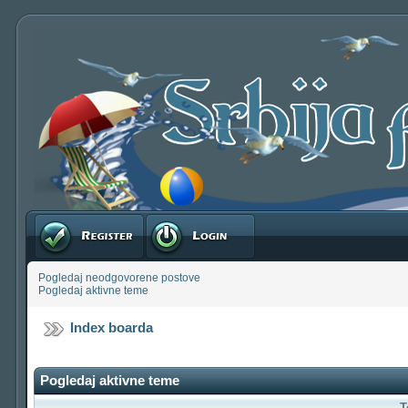
Registruj se
Prijavite se
Pogledaj neodgovorene postove
Pogledaj aktivne teme
Index boarda
Pogledaj aktivne teme
T