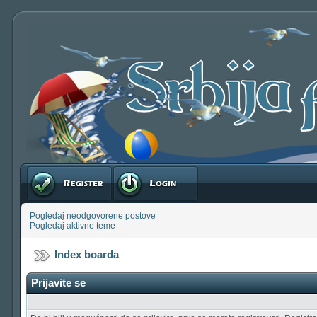
Registruj se
Prijavite se
Pogledaj neodgovorene postove
Pogledaj aktivne teme
Index boarda
Prijavite se