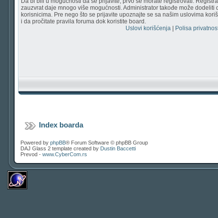
Da bi bili u mogućnosti da se prijavite, prvo se morate registrovati. Regist
zauzvrat daje mnogo više mogućnosti. Administrator takođe može dodeliti 
korisnicima. Pre nego što se prijavite upoznajte se sa našim uslovima korišć
i da pročitate pravila foruma dok koristite board.
Uslovi korišćenja
|
Polisa privatnost
Index boarda
Powered by
phpBB
® Forum Software © phpBB Group
DAJ Glass 2 template created by
Dustin Baccetti
Prevod -
www.CyberCom.rs