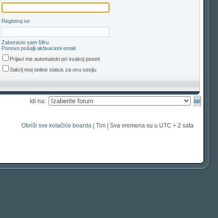
Registruj se
Zaboravio sam šifru
Ponovo pošalji aktivacioni email
Prijavi me automatski pri svakoj poseti
Sakrij moj online status za ovu sesiju
Idi na:
Obriši sve kolačiće boarda
|
Tim
| Sva vremena su u UTC + 2 sata