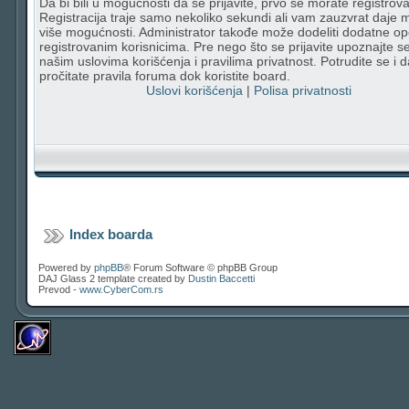
Da bi bili u mogućnosti da se prijavite, prvo se morate registrovat
Registracija traje samo nekoliko sekundi ali vam zauzvrat daje
više mogućnosti. Administrator takođe može dodeliti dodatne op
registrovanim korisnicima. Pre nego što se prijavite upoznajte s
našim uslovima korišćenja i pravilima privatnost. Potrudite se i d
pročitate pravila foruma dok koristite board.
Uslovi korišćenja
|
Polisa privatnosti
Index boarda
Powered by
phpBB
® Forum Software © phpBB Group
DAJ Glass 2 template created by
Dustin Baccetti
Prevod -
www.CyberCom.rs