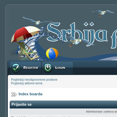
Registruj se
Prijavite se
Pogledaj neodgovorene postove
Pogledaj aktivne teme
Index boarda
Prijavite se
Administrator zahteva da b