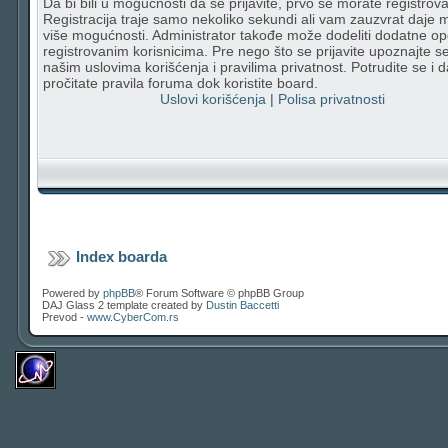
Da bi bili u mogućnosti da se prijavite, prvo se morate registrovat
Registracija traje samo nekoliko sekundi ali vam zauzvrat daje
više mogućnosti. Administrator takođe može dodeliti dodatne op
registrovanim korisnicima. Pre nego što se prijavite upoznajte s
našim uslovima korišćenja i pravilima privatnost. Potrudite se i d
pročitate pravila foruma dok koristite board.
Uslovi korišćenja
|
Polisa privatnosti
Index boarda
Powered by
phpBB
® Forum Software © phpBB Group
DAJ Glass 2 template created by
Dustin Baccetti
Prevod -
www.CyberCom.rs