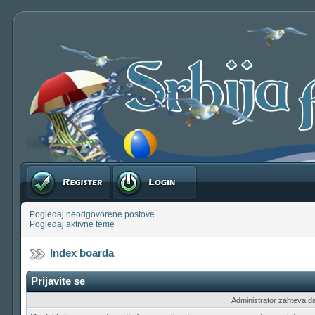
Registruj se
Prijavite se
Pogledaj neodgovorene postove
Pogledaj aktivne teme
Index boarda
Prijavite se
Administrator zahteva da b