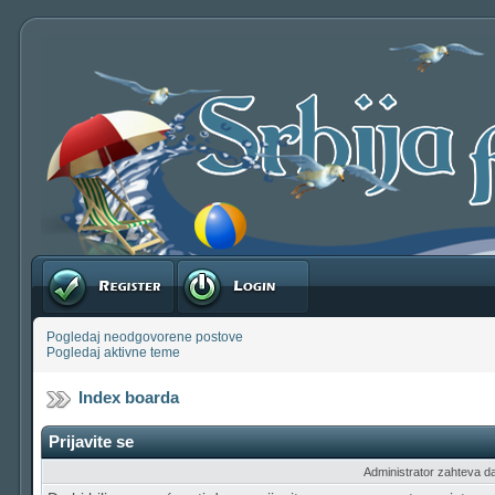
Registruj se
Prijavite se
Pogledaj neodgovorene postove
Pogledaj aktivne teme
Index boarda
Prijavite se
Administrator zahteva da b