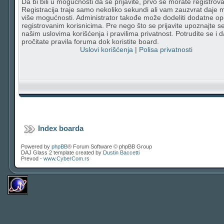
Da bi bili u mogućnosti da se prijavite, prvo se morate registrovat
Registracija traje samo nekoliko sekundi ali vam zauzvrat daje
više mogućnosti. Administrator takođe može dodeliti dodatne op
registrovanim korisnicima. Pre nego što se prijavite upoznajte s
našim uslovima korišćenja i pravilima privatnost. Potrudite se i d
pročitate pravila foruma dok koristite board.
Uslovi korišćenja
|
Polisa privatnosti
Index boarda
Powered by
phpBB
® Forum Software © phpBB Group
DAJ Glass 2 template created by
Dustin Baccetti
Prevod -
www.CyberCom.rs