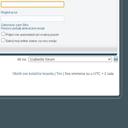
Registruj se
Zaboravio sam šifru
Ponovo pošalji aktivacioni email
Prijavi me automatski pri svakoj poseti
Sakrij moj online status za ovu sesiju
Idi na:
Obriši sve kolačiće boarda
|
Tim
| Sva vremena su u UTC + 2 sata