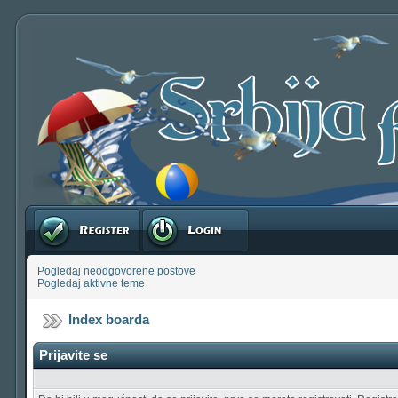
Registruj se
Prijavite se
Pogledaj neodgovorene postove
Pogledaj aktivne teme
Index boarda
Prijavite se