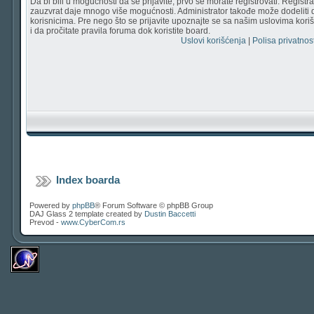
Da bi bili u mogućnosti da se prijavite, prvo se morate registrovati. Regist
zauzvrat daje mnogo više mogućnosti. Administrator takođe može dodeliti 
korisnicima. Pre nego što se prijavite upoznajte se sa našim uslovima korišć
i da pročitate pravila foruma dok koristite board.
Uslovi korišćenja
|
Polisa privatnost
Index boarda
Powered by
phpBB
® Forum Software © phpBB Group
DAJ Glass 2 template created by
Dustin Baccetti
Prevod -
www.CyberCom.rs