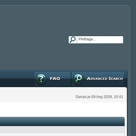
FAQ
Napredna pretraga
Danas je 09 Avg 2026, 10:41