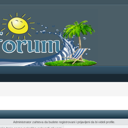
Administrator zahteva da budete registrovani i prijavljeni da bi videli profile.