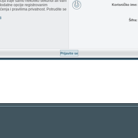
racija traje samo nekoliko sekundi ali vam
dodatne opcije registrovanim
Korisničko ime:
enja i pravilima privatnost. Potrudite se
i
Šifra: