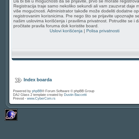
Da bi bili u mogućnosti da se prijavite, prvo se morate registrovat
Registracija traje samo nekoliko sekundi ali vam zauzvrat daje
više mogućnosti. Administrator takođe može dodeliti dodatne op
registrovanim korisnicima. Pre nego što se prijavite upoznajte s
našim uslovima korišćenja i pravilima privatnost. Potrudite se i d
pročitate pravila foruma dok koristite board.
Uslovi korišćenja
|
Polisa privatnosti
Index boarda
Powered by
phpBB
® Forum Software © phpBB Group
DAJ Glass 2 template created by
Dustin Baccetti
Prevod -
www.CyberCom.rs