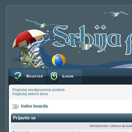
Registruj se
Prijavite se
Pogledaj neodgovorene postove
Pogledaj aktivne teme
Index boarda
Prijavite se
Administrator zahteva da budete