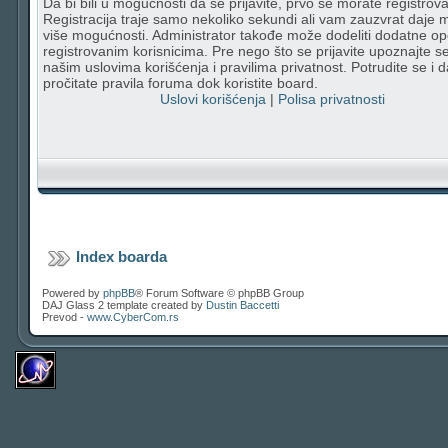
Da bi bili u mogućnosti da se prijavite, prvo se morate registrovat
Registracija traje samo nekoliko sekundi ali vam zauzvrat daje
više mogućnosti. Administrator takođe može dodeliti dodatne op
registrovanim korisnicima. Pre nego što se prijavite upoznajte s
našim uslovima korišćenja i pravilima privatnost. Potrudite se i d
pročitate pravila foruma dok koristite board.
Uslovi korišćenja
|
Polisa privatnosti
Index boarda
Powered by
phpBB
® Forum Software © phpBB Group
DAJ Glass 2 template created by
Dustin Baccetti
Prevod -
www.CyberCom.rs