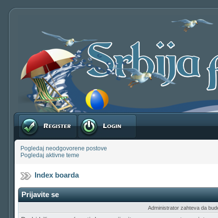
Registruj se
Prijavite se
Pogledaj neodgovorene postove
Pogledaj aktivne teme
Index boarda
Prijavite se
Administrator zahteva da budete