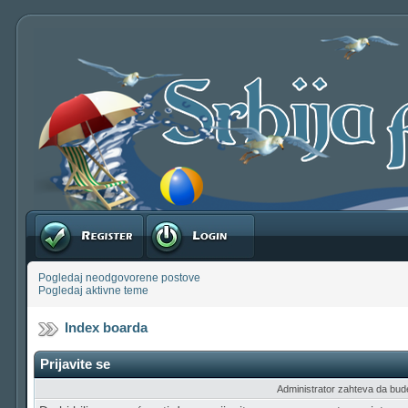
Registruj se
Prijavite se
Pogledaj neodgovorene postove
Pogledaj aktivne teme
Index boarda
Prijavite se
Administrator zahteva da budete