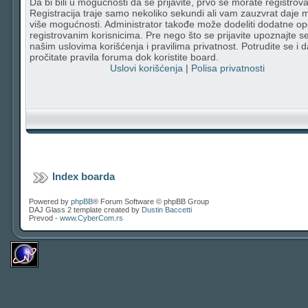
Da bi bili u mogućnosti da se prijavite, prvo se morate registrovat
Registracija traje samo nekoliko sekundi ali vam zauzvrat daje
više mogućnosti. Administrator takođe može dodeliti dodatne op
registrovanim korisnicima. Pre nego što se prijavite upoznajte s
našim uslovima korišćenja i pravilima privatnost. Potrudite se i d
pročitate pravila foruma dok koristite board.
Uslovi korišćenja
|
Polisa privatnosti
Index boarda
Powered by
phpBB
® Forum Software © phpBB Group
DAJ Glass 2 template created by
Dustin Baccetti
Prevod -
www.CyberCom.rs