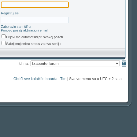
Registruj se
Zaboravio sam šifru
Ponovo pošalji aktivacioni email
Prijavi me automatski pri svakoj poseti
Sakrij moj online status za ovu sesiju
Idi na:
Obriši sve kolačiće boarda
|
Tim
| Sva vremena su u UTC + 2 sata