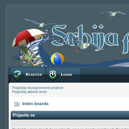
Registruj se
Prijavite se
Pogledaj neodgovorene postove
Pogledaj aktivne teme
Index boarda
Prijavite se