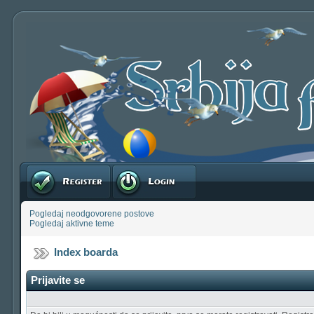
Registruj se
Prijavite se
Pogledaj neodgovorene postove
Pogledaj aktivne teme
Index boarda
Prijavite se