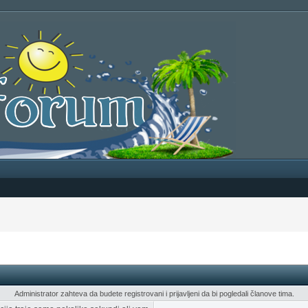
Administrator zahteva da budete registrovani i prijavljeni da bi pogledali članove tima.