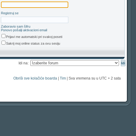
Registruj se
Zaboravio sam šifru
Ponovo pošalji aktivacioni email
Prijavi me automatski pri svakoj poseti
Sakrij moj online status za ovu sesiju
Idi na:
Obriši sve kolačiće boarda
|
Tim
| Sva vremena su u UTC + 2 sata