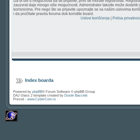
Da bi bili u mogućnosti da se prijavite, prvo se morate registrovati. Regist
zauzvrat daje mnogo više mogućnosti. Administrator takođe može dodeliti 
korisnicima. Pre nego što se prijavite upoznajte se sa našim uslovima korišć
i da pročitate pravila foruma dok koristite board.
Uslovi korišćenja
|
Polisa privatnost
Index boarda
Powered by
phpBB
® Forum Software © phpBB Group
DAJ Glass 2 template created by
Dustin Baccetti
Prevod -
www.CyberCom.rs