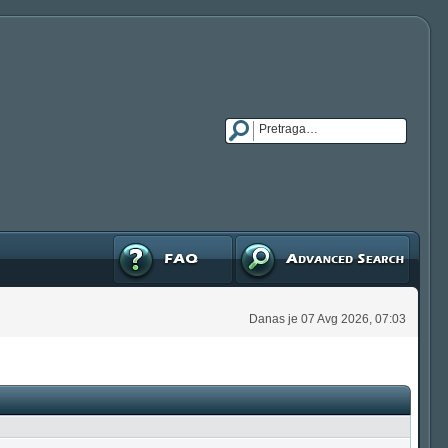
FAQ
Napredna pretraga
Danas je 07 Avg 2026, 07:03