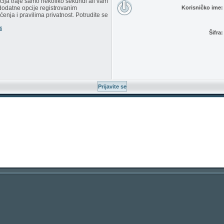
racija traje samo nekoliko sekundi ali vam
dodatne opcije registrovanim
Korisničko ime:
enja i pravilima privatnost. Potrudite se
i
Šifra: