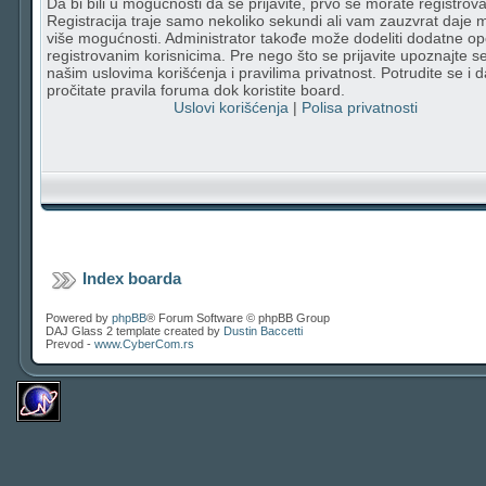
Da bi bili u mogućnosti da se prijavite, prvo se morate registrovat
Registracija traje samo nekoliko sekundi ali vam zauzvrat daje
više mogućnosti. Administrator takođe može dodeliti dodatne op
registrovanim korisnicima. Pre nego što se prijavite upoznajte s
našim uslovima korišćenja i pravilima privatnost. Potrudite se i d
pročitate pravila foruma dok koristite board.
Uslovi korišćenja
|
Polisa privatnosti
Index boarda
Powered by
phpBB
® Forum Software © phpBB Group
DAJ Glass 2 template created by
Dustin Baccetti
Prevod -
www.CyberCom.rs