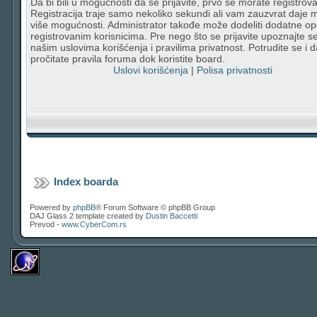
Da bi bili u mogućnosti da se prijavite, prvo se morate registrovat
Registracija traje samo nekoliko sekundi ali vam zauzvrat daje
više mogućnosti. Administrator takođe može dodeliti dodatne op
registrovanim korisnicima. Pre nego što se prijavite upoznajte s
našim uslovima korišćenja i pravilima privatnost. Potrudite se i d
pročitate pravila foruma dok koristite board.
Uslovi korišćenja
|
Polisa privatnosti
Index boarda
Powered by
phpBB
® Forum Software © phpBB Group
DAJ Glass 2 template created by
Dustin Baccetti
Prevod -
www.CyberCom.rs