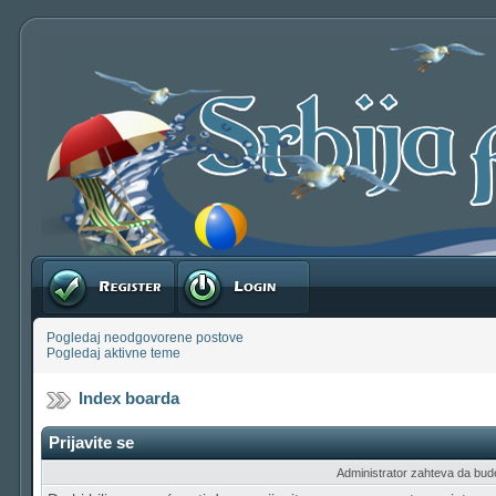
Registruj se
Prijavite se
Pogledaj neodgovorene postove
Pogledaj aktivne teme
Index boarda
Prijavite se
Administrator zahteva da budete