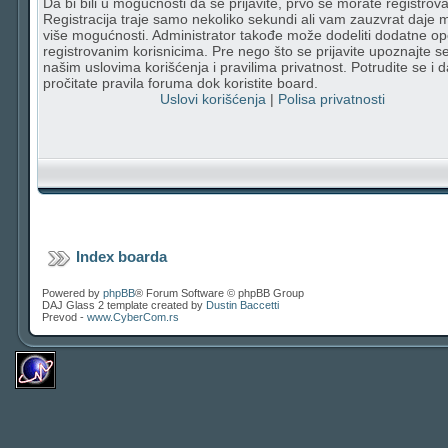
Da bi bili u mogućnosti da se prijavite, prvo se morate registrovat
Registracija traje samo nekoliko sekundi ali vam zauzvrat daje
više mogućnosti. Administrator takođe može dodeliti dodatne op
registrovanim korisnicima. Pre nego što se prijavite upoznajte s
našim uslovima korišćenja i pravilima privatnost. Potrudite se i d
pročitate pravila foruma dok koristite board.
Uslovi korišćenja
|
Polisa privatnosti
Index boarda
Powered by
phpBB
® Forum Software © phpBB Group
DAJ Glass 2 template created by
Dustin Baccetti
Prevod -
www.CyberCom.rs