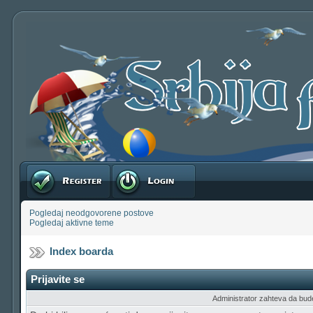
Registruj se
Prijavite se
Pogledaj neodgovorene postove
Pogledaj aktivne teme
Index boarda
Prijavite se
Administrator zahteva da budete