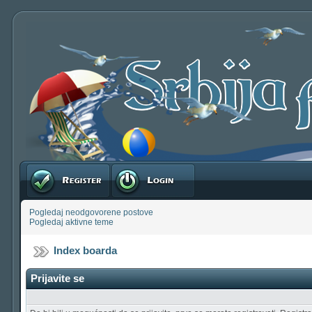
Registruj se
Prijavite se
Pogledaj neodgovorene postove
Pogledaj aktivne teme
Index boarda
Prijavite se