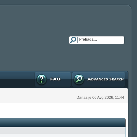
FAQ
Napredna pretraga
Danas je 06 Avg 2026, 11:44