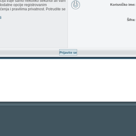
racija traje samo nekoliko sekundi ali vam
dodatne opcije registrovanim
Korisničko ime:
enja i pravilima privatnost. Potrudite se
i
Šifra: