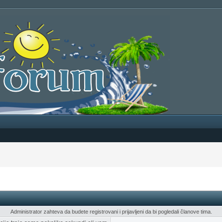
Administrator zahteva da budete registrovani i prijavljeni da bi pogledali članove tima.