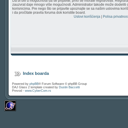
Da bi bili u mogućnosti da se prijavite, prvo se morate registrovati. Regist
zauzvrat daje mnogo više mogućnosti. Administrator takođe može dodeliti 
korisnicima. Pre nego što se prijavite upoznajte se sa našim uslovima korišć
i da pročitate pravila foruma dok koristite board.
Uslovi korišćenja
|
Polisa privatnost
Index boarda
Powered by
phpBB
® Forum Software © phpBB Group
DAJ Glass 2 template created by
Dustin Baccetti
Prevod -
www.CyberCom.rs