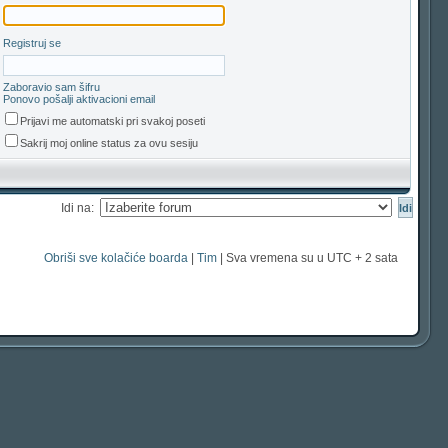
Registruj se
Zaboravio sam šifru
Ponovo pošalji aktivacioni email
Prijavi me automatski pri svakoj poseti
Sakrij moj online status za ovu sesiju
Idi na:
Obriši sve kolačiće boarda
|
Tim
| Sva vremena su u UTC + 2 sata