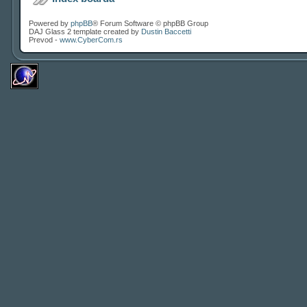
Powered by
phpBB
® Forum Software © phpBB Group
DAJ Glass 2 template created by
Dustin Baccetti
Prevod -
www.CyberCom.rs