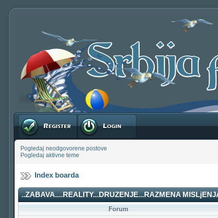
Registruj se
Prijavite se
Pogledaj neodgovorene postove
Pogledaj aktivne teme
Index boarda
..ZABAVA....REALITY...DRUZENJE...RAZMENA MISLjENJA
Forum