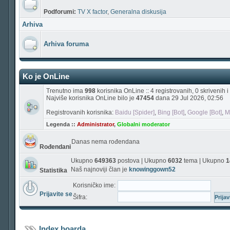
Podforumi:
TV X factor
,
Generalna diskusija
Arhiva
Arhiva foruma
Ko je OnLine
Trenutno ima
998
korisnika OnLine :: 4 registrovanih, 0 skrivenih
Najviše korisnika OnLine bilo je
47454
dana 29 Jul 2026, 02:56
Registrovanih korisnika:
Baidu [Spider]
,
Bing [Bot]
,
Google [Bot]
,
M
Legenda ::
Administrator
,
Globalni moderator
Danas nema rođendana
Rođendani
Ukupno
649363
postova | Ukupno
6032
tema | Ukupno
1
Naš najnoviji član je
knowinggown52
Statistika
Korisničko ime:
Prijavite se
Šifra:
Index boarda