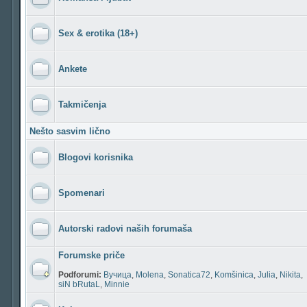
Sex & erotika (18+)
Ankete
Takmičenja
Nešto sasvim lično
Blogovi korisnika
Spomenari
Autorski radovi naših forumaša
Forumske priče
Podforumi:
Вучица
,
Molena
,
Sonatica72
,
Komšinica
,
Julia
,
Nikita
,
siN bRutaL
,
Minnie