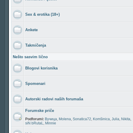
Sex & erotika (18+)
Ankete
Takmičenja
Nešto sasvim lično
Blogovi korisnika
Spomenari
Autorski radovi naših forumaša
Forumske priče
Podforumi:
Вучица
,
Molena
,
Sonatica72
,
Komšinica
,
Julia
,
Nikita
,
siN bRutaL
,
Minnie