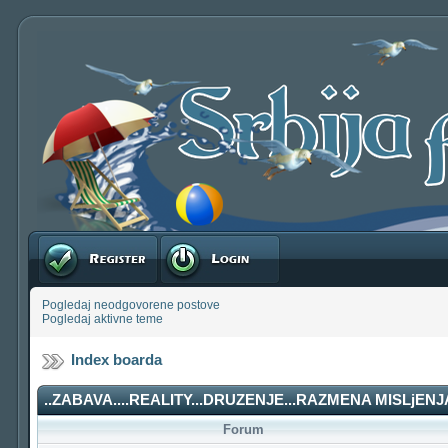
Registruj se
Prijavite se
Pogledaj neodgovorene postove
Pogledaj aktivne teme
Index boarda
..ZABAVA....REALITY...DRUZENJE...RAZMENA MISLjENJA
Forum