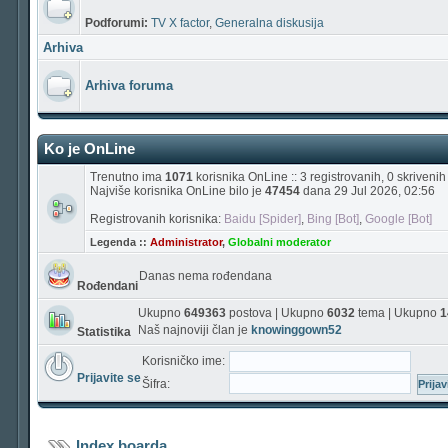
Podforumi:
TV X factor
,
Generalna diskusija
Arhiva
Arhiva foruma
Ko je OnLine
Trenutno ima
1071
korisnika OnLine :: 3 registrovanih, 0 skriveni
Najviše korisnika OnLine bilo je
47454
dana 29 Jul 2026, 02:56
Registrovanih korisnika:
Baidu [Spider]
,
Bing [Bot]
,
Google [Bot]
Legenda ::
Administrator
,
Globalni moderator
Danas nema rođendana
Rođendani
Ukupno
649363
postova | Ukupno
6032
tema | Ukupno
1
Naš najnoviji član je
knowinggown52
Statistika
Korisničko ime:
Prijavite se
Šifra:
Index boarda