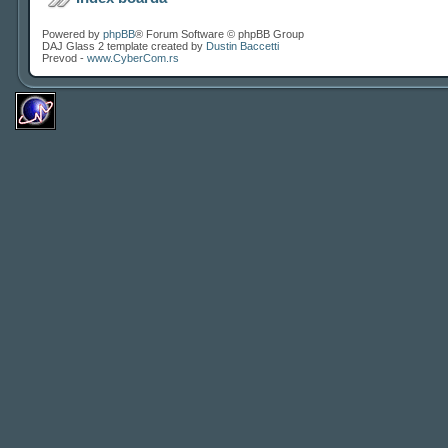
Powered by
phpBB
® Forum Software © phpBB Group
DAJ Glass 2 template created by
Dustin Baccetti
Prevod -
www.CyberCom.rs