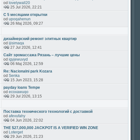
od
lovelywall20
25 Jul 2026, 22:21
С 5 месяцами открытки
od
upoqahenun
26 Maj 2026, 09:27
дизайнерский ремонт элитных квартир
od
ijisimaqa
27 Jul 2026, 12:41
Сайт эромассажа Рязань – лучшие цены
od
igyjewuvyd
06 Maj 2026, 12:59
Re: Nacionalni park Kozara
od
Senka
15 Jun 2023, 15:28
payday loans Tempe
od
ecoxawuqo
29 Jul 2026, 13:15
Поставка технического технологий с доставкой
od
afevufahy
04 Jun 2026, 22:02
THE $27,000,000 JACKPOT IS A VERIFIED WIN ZONE
od
Loterget
29 Jun 2026, 21:23