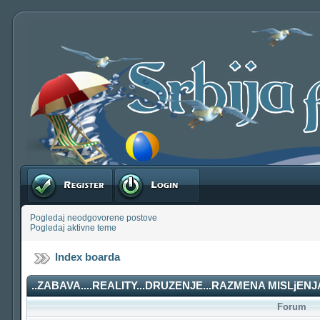
Registruj se
Prijavite se
Pogledaj neodgovorene postove
Pogledaj aktivne teme
Index boarda
..ZABAVA....REALITY...DRUZENJE...RAZMENA MISLjENJA
Forum