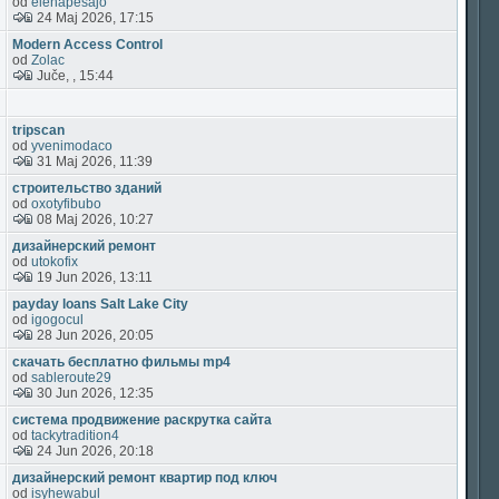
od
elehapesajo
24 Maj 2026, 17:15
Modern Access Control
od
Zolac
Juče, , 15:44
tripscan
od
yvenimodaco
31 Maj 2026, 11:39
строительство зданий
od
oxotyfibubo
08 Maj 2026, 10:27
дизайнерский ремонт
od
utokofix
19 Jun 2026, 13:11
payday loans Salt Lake City
od
igogocul
28 Jun 2026, 20:05
скачать бесплатно фильмы mp4
od
sableroute29
30 Jun 2026, 12:35
система продвижение раскрутка сайта
od
tackytradition4
24 Jun 2026, 20:18
дизайнерский ремонт квартир под ключ
od
isyhewabul