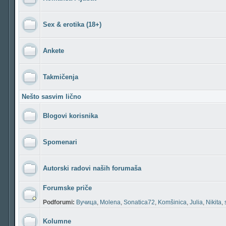
Sex & erotika (18+)
Ankete
Takmičenja
Nešto sasvim lično
Blogovi korisnika
Spomenari
Autorski radovi naših forumaša
Forumske priče
Podforumi:
Вучица
,
Molena
,
Sonatica72
,
Komšinica
,
Julia
,
Nikita
,
Kolumne