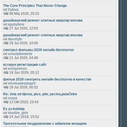
The Core Principles That Never Change
od
Dytisoj
06 Maj 2026, 20:15
дизайнерский ремонт элитных квартир москва
od
agubyfahe
27 Jul 2026, 12:53
дизайнерский ремонт элитных квартир москва
od
ifanohyfo
28 Jul 2026, 10:45
смотрел фильмы 2026 онлайн бесплатно
od
unsuitablewinte
21 Jul 2026, 04:48
ксгорун регистрация сайт
od
enoqynimox
18 Jun 2026, 05:12
фильм 2026 смотреть онлайн бесплатно в качестве
od
wholesaleadage5
29 Jul 2026, 00:32
Re: Jela od tijesta, pice, pite, peciva,palačinke
od
scepa
13 Okt 2020, 23:43
Ex yu kuhinja
od
xbarbie_girlx
24 Jun 2018, 15:52
Трогательное поздравление с юбилеем женщине