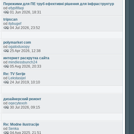
Пережими для ПЕ труб ефективні рішення для інфраструктур
od
efypififaqi
01 Jun 2026, 18:31
tripscan
od
itybugef
04 Jul 2026, 23:52
polymarket com
od
ogatoduxopy
25 Apr 2026, 12:38
интернет раскрутка сайта
od
mindlessbunch24
05 Avg 2026, 20:33
Re: TV Serije
od
Lekstasijel
24 Jul 2019, 10:10
дизайнерский реионт
od
oqecytexoh
30 Jul 2026, 09:15
Re: Modne ilustracije
od
Senka
04 Avg 2025, 21:51