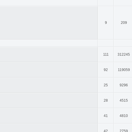
9
209
111
312245
92
119059
25
9296
28
4515
41
4810
42
2759