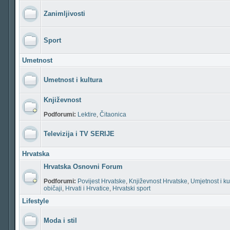
Zanimljivosti
Sport
Umetnost
Umetnost i kultura
Književnost
Podforumi:
Lektire
,
Čitaonica
Televizija i TV SERIJE
Hrvatska
Hrvatska Osnovni Forum
Podforumi:
Povijest Hrvatske
,
Književnost Hrvatske
,
Umjetnost i ku
običaji
,
Hrvati i Hrvatice
,
Hrvatski sport
Lifestyle
Moda i stil