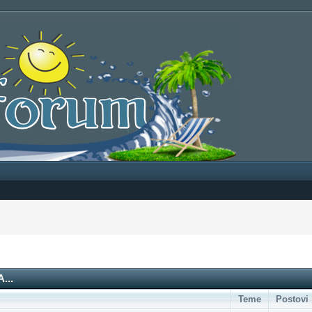
...
Teme
Postovi