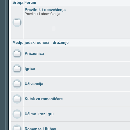
Srbija Forum
Pravilnik i obaveštenja
Pravilnik i obaveštenja
Medjuljudski odnosi i druženje
Pričaonica
Igrice
Uživancija
Kutak za romantičare
Učimo kroz igru
Romansa i ljubav