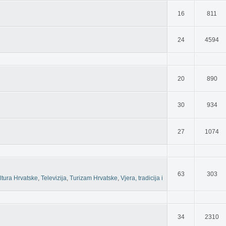
16
811
24
4594
20
890
30
934
27
1074
63
303
ltura Hrvatske
,
Televizija
,
Turizam Hrvatske
,
Vjera, tradicija i
34
2310