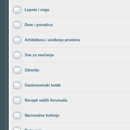
Lepota i nega
Dom i porodica
Arhitektura i uređenje prostora
Sve za venčanje
Zdravlje
Gastronomski kutak
Recepti naših forumaša
Nacionalne kuhinje