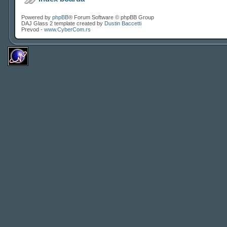
Powered by
phpBB
® Forum Software © phpBB Group
DAJ Glass 2 template created by
Dustin Baccetti
Prevod -
www.CyberCom.rs