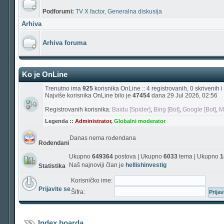
Podforumi:
TV X factor
,
Generalna diskusija
Arhiva
Arhiva foruma
Ko je OnLine
Trenutno ima
925
korisnika OnLine :: 4 registrovanih, 0 skrivenih
Najviše korisnika OnLine bilo je
47454
dana 29 Jul 2026, 02:56
Registrovanih korisnika:
Baidu [Spider]
,
Bing [Bot]
,
Google [Bot]
,
M
Legenda ::
Administrator
,
Globalni moderator
Danas nema rođendana
Rođendani
Ukupno
649364
postova | Ukupno
6033
tema | Ukupno
1
Naš najnoviji član je
hellishinvestig
Statistika
Korisničko ime:
Prijavite se
Šifra:
Index boarda