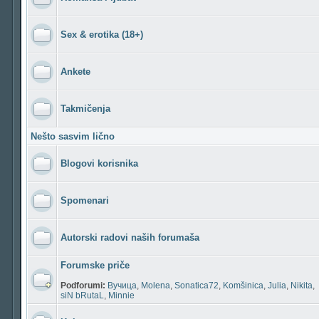
Sex & erotika (18+)
Ankete
Takmičenja
Nešto sasvim lično
Blogovi korisnika
Spomenari
Autorski radovi naših forumaša
Forumske priče
Podforumi:
Вучица
,
Molena
,
Sonatica72
,
Komšinica
,
Julia
,
Nikita
,
siN bRutaL
,
Minnie