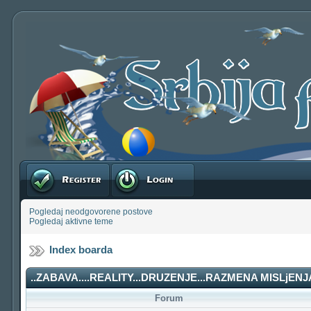
Registruj se
Prijavite se
Pogledaj neodgovorene postove
Pogledaj aktivne teme
Index boarda
..ZABAVA....REALITY...DRUZENJE...RAZMENA MISLjENJA
Forum