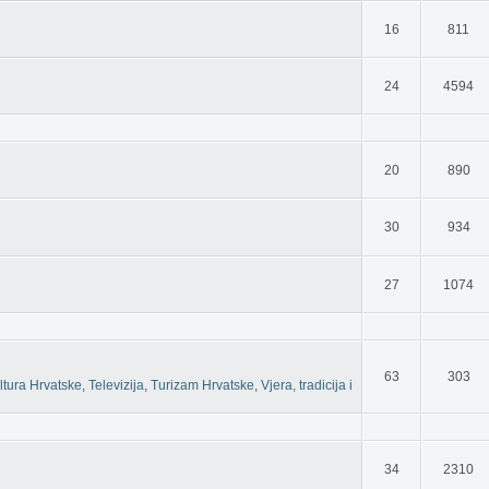
16
811
24
4594
20
890
30
934
27
1074
63
303
ltura Hrvatske
,
Televizija
,
Turizam Hrvatske
,
Vjera, tradicija i
34
2310