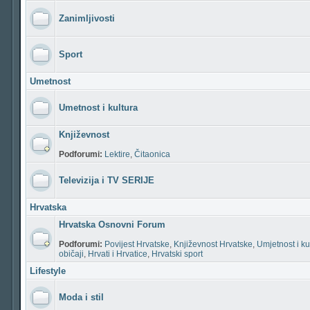
Zanimljivosti
Sport
Umetnost
Umetnost i kultura
Književnost
Podforumi:
Lektire
,
Čitaonica
Televizija i TV SERIJE
Hrvatska
Hrvatska Osnovni Forum
Podforumi:
Povijest Hrvatske
,
Književnost Hrvatske
,
Umjetnost i ku
običaji
,
Hrvati i Hrvatice
,
Hrvatski sport
Lifestyle
Moda i stil