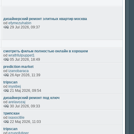
дизайнерский ремонт элитных квартир москва
od
efymezuhabin
29 Jul 2026, 09:37
смотреть фильм полностью онлайн в хорошем
od
wrathfulpuppet1
05 Jul 2026, 18:49
prediction market
od
izanobaraca
26 Apr 2026, 11:39
tripscan
od
inyxibej
21 Maj 2026, 09:54
дизайнерский ремонт под ключ
od
arelavozaj
30 Jul 2026, 09:33
трипскан
od
ixaxocitile
22 Maj 2026, 11:03
tripscan
od
ezugofutiqer