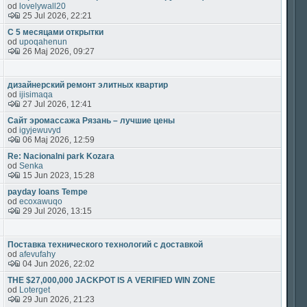
od
lovelywall20
25 Jul 2026, 22:21
С 5 месяцами открытки
od
upoqahenun
26 Maj 2026, 09:27
дизайнерский ремонт элитных квартир
od
ijisimaqa
27 Jul 2026, 12:41
Сайт эромассажа Рязань – лучшие цены
od
igyjewuvyd
06 Maj 2026, 12:59
Re: Nacionalni park Kozara
od
Senka
15 Jun 2023, 15:28
payday loans Tempe
od
ecoxawuqo
29 Jul 2026, 13:15
Поставка технического технологий с доставкой
od
afevufahy
04 Jun 2026, 22:02
THE $27,000,000 JACKPOT IS A VERIFIED WIN ZONE
od
Loterget
29 Jun 2026, 21:23