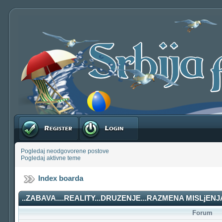
Registruj se
Prijavite se
Pogledaj neodgovorene postove
Pogledaj aktivne teme
Index boarda
..ZABAVA....REALITY...DRUZENJE...RAZMENA MISLjENJA
Forum