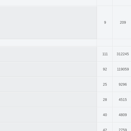
9
209
111
312245
92
119059
25
9296
28
4515
40
4809
42
2759