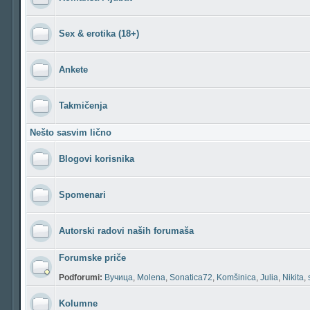
Sex & erotika (18+)
Ankete
Takmičenja
Nešto sasvim lično
Blogovi korisnika
Spomenari
Autorski radovi naših forumaša
Forumske priče
Podforumi:
Вучица
,
Molena
,
Sonatica72
,
Komšinica
,
Julia
,
Nikita
,
Kolumne