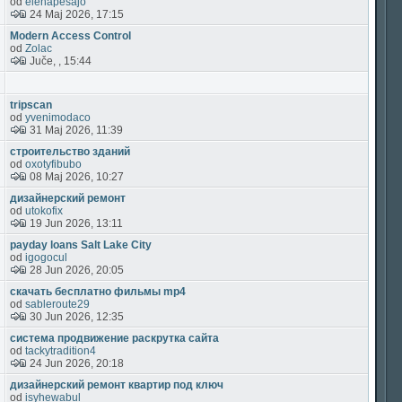
od
elehapesajo
24 Maj 2026, 17:15
Modern Access Control
od
Zolac
Juče, , 15:44
tripscan
od
yvenimodaco
31 Maj 2026, 11:39
строительство зданий
od
oxotyfibubo
08 Maj 2026, 10:27
дизайнерский ремонт
od
utokofix
19 Jun 2026, 13:11
payday loans Salt Lake City
od
igogocul
28 Jun 2026, 20:05
скачать бесплатно фильмы mp4
od
sableroute29
30 Jun 2026, 12:35
система продвижение раскрутка сайта
od
tackytradition4
24 Jun 2026, 20:18
дизайнерский ремонт квартир под ключ
od
isyhewabul