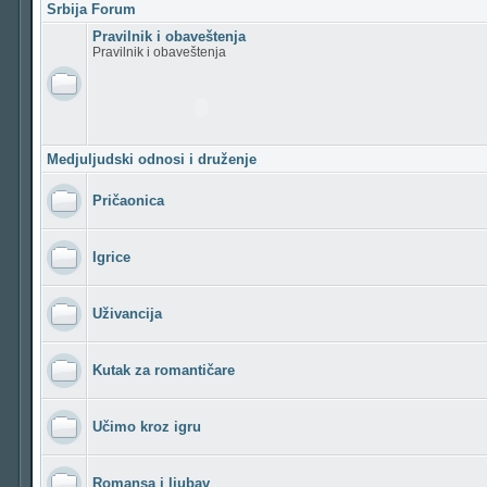
Srbija Forum
Pravilnik i obaveštenja
Pravilnik i obaveštenja
Medjuljudski odnosi i druženje
Pričaonica
Igrice
Uživancija
Kutak za romantičare
Učimo kroz igru
Romansa i ljubav