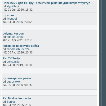
Пережими для ПЕ труб ефективні рішення для інфраструктур
od
efypififaqi
01 Jun 2026, 18:31
tripscan
od
itybugef
04 Jul 2026, 23:52
polymarket com
od
ogatoduxopy
25 Apr 2026, 12:38
интернет раскрутка сайта
od
mindlessbunch24
05 Avg 2026, 20:33
Re: TV Serije
od
Lekstasijel
24 Jul 2019, 10:10
дизайнерский реионт
od
oqecytexoh
30 Jul 2026, 09:15
Re: Modne ilustracije
od
Senka
04 Avg 2025, 21:51