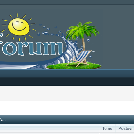
...
Teme
Postovi