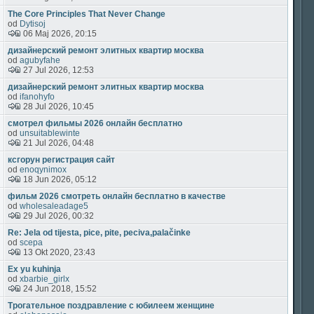
The Core Principles That Never Change
od
Dytisoj
06 Maj 2026, 20:15
дизайнерский ремонт элитных квартир москва
od
agubyfahe
27 Jul 2026, 12:53
дизайнерский ремонт элитных квартир москва
od
ifanohyfo
28 Jul 2026, 10:45
смотрел фильмы 2026 онлайн бесплатно
od
unsuitablewinte
21 Jul 2026, 04:48
ксгорун регистрация сайт
od
enoqynimox
18 Jun 2026, 05:12
фильм 2026 смотреть онлайн бесплатно в качестве
od
wholesaleadage5
29 Jul 2026, 00:32
Re: Jela od tijesta, pice, pite, peciva,palačinke
od
scepa
13 Okt 2020, 23:43
Ex yu kuhinja
od
xbarbie_girlx
24 Jun 2018, 15:52
Трогательное поздравление с юбилеем женщине