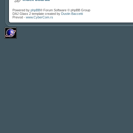
Powered by
phpBB
® Forum Software © phpBB Group
DAJ Glass 2 template created by
Dustin Baccetti
Prevod -
www.CyberCom.rs