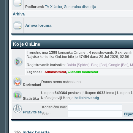
Podforumi:
TV X factor
,
Generalna diskusija
Arhiva
Arhiva foruma
Ko je OnLine
Trenutno ima
1399
korisnika OnLine :: 4 registrovanih, 0 skriveni
Najviše korisnika OnLine bilo je
47454
dana 29 Jul 2026, 02:56
Registrovanih korisnika:
Baidu [Spider]
,
Bing [Bot]
,
Google [Bot]
,
M
Legenda ::
Administrator
,
Globalni moderator
Danas nema rođendana
Rođendani
Ukupno
649364
postova | Ukupno
6033
tema | Ukupno
1
Naš najnoviji član je
hellishinvestig
Statistika
Korisničko ime:
Prijavite se
Šifra:
Index boarda