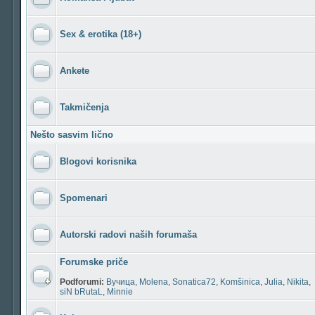
Sex & erotika (18+)
Ankete
Takmičenja
Nešto sasvim lično
Blogovi korisnika
Spomenari
Autorski radovi naših forumaša
Forumske priče
Podforumi:
Вучица
,
Molena
,
Sonatica72
,
Komšinica
,
Julia
,
Nikita
,
siN bRutaL
,
Minnie