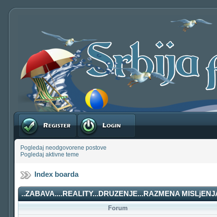
Registruj se
Prijavite se
Pogledaj neodgovorene postove
Pogledaj aktivne teme
Index boarda
..ZABAVA....REALITY...DRUZENJE...RAZMENA MISLjENJA
Forum